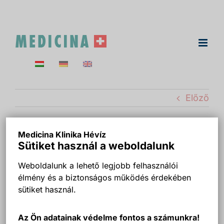
Kihagyás
Előző
Medicina Klinika Hévíz
Bérbe vehető műtő
Sütiket használ a weboldalunk
egynapos sebészeti
Weboldalunk a lehető legjobb felhasználói
élmény és a biztonságos működés érdekében
beavatkozásokra –
sütiket használ.
Medicina Klinika Hévíz
Az Ön adatainak védelme fontos a számunkra!