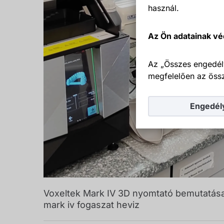
használ.
Az Ön adatainak vé
Az „Összes engedél
megfelelően az össz
Engedél
Voxeltek Mark IV 3D nyomtató bemutatása 
mark iv fogaszat heviz