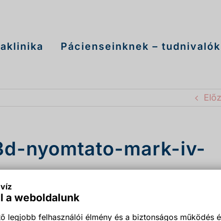
aklinika
Pácienseinknek – tudnivalók
Elő
3d-nyomtato-mark-iv-
víz
l a weboldalunk
ő legjobb felhasználói élmény és a biztonságos működés é