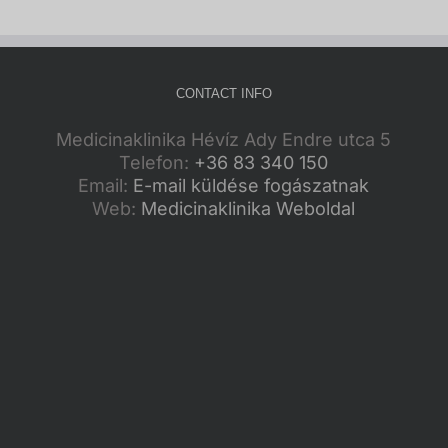
CONTACT INFO
Medicinaklinika Hévíz Ady Endre utca 5
Telefon:
+36 83 340 150
Email:
E-mail küldése fogászatnak
Web:
Medicinaklinika Weboldal