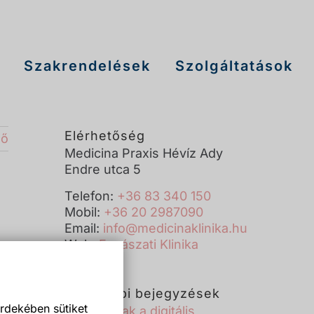
Szakrendelések
Szolgáltatások
Elérhetőség
ző
Medicina Praxis Hévíz Ady
Endre utca 5
Telefon:
+36 83 340 150
Mobil:
+36 20 2987090
Email:
info@medicinaklinika.hu
Web:
Fogászati Klinika
Legutóbbi bejegyzések
rdekében sütiket
Új korszak a digitális