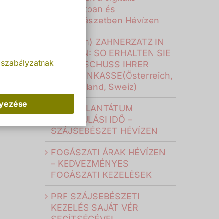
fogászatban és
szájsebészetben Hévízen
(Deutsch) ZAHNERZATZ IN
UNGARN: SO ERHALTEN SIE
 szabályzatnak
DEN ZUSCHUSS IHRER
KRANKENKASSE(Österreich,
Deutschland, Sweiz)
lyezése
FOGIMPLANTÁTUM
GYÓGYULÁSI IDŐ –
SZÁJSEBÉSZET HÉVÍZEN
FOGÁSZATI ÁRAK HÉVÍZEN
– KEDVEZMÉNYES
FOGÁSZATI KEZELÉSEK
PRF SZÁJSEBÉSZETI
KEZELÉS SAJÁT VÉR
SEGÍTSÉGÉVEL