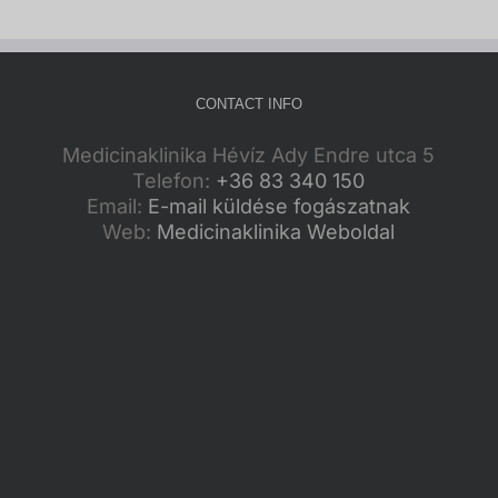
CONTACT INFO
Medicinaklinika Hévíz Ady Endre utca 5
Telefon:
+36 83 340 150
Email:
E-mail küldése fogászatnak
Web:
Medicinaklinika Weboldal