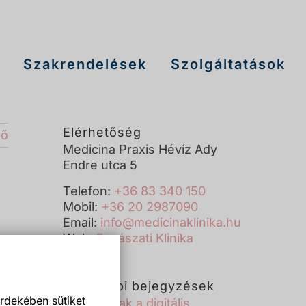
Szakrendelések
Szolgáltatások
Elérhetőség
ző
Medicina Praxis Hévíz Ady
Endre utca 5
Telefon:
+36 83 340 150
Mobil:
+36 20 2987090
Email:
info@medicinaklinika.hu
Web:
Fogászati Klinika
Legutóbbi bejegyzések
rdekében sütiket
Új korszak a digitális