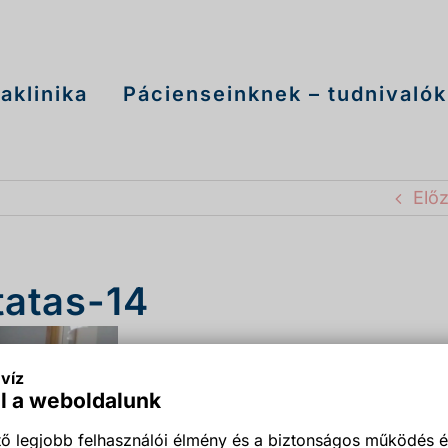
aklinika
Pácienseinknek – tudnivalók
Elő
tatas-14
víz
l a weboldalunk
ő legjobb felhasználói élmény és a biztonságos működés é