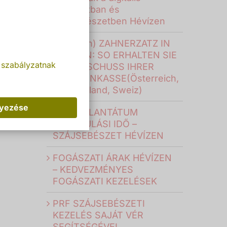
fogászatban és
szájsebészetben Hévízen
(Deutsch) ZAHNERZATZ IN
UNGARN: SO ERHALTEN SIE
 szabályzatnak
DEN ZUSCHUSS IHRER
KRANKENKASSE(Österreich,
Deutschland, Sweiz)
lyezése
FOGIMPLANTÁTUM
GYÓGYULÁSI IDŐ –
SZÁJSEBÉSZET HÉVÍZEN
FOGÁSZATI ÁRAK HÉVÍZEN
– KEDVEZMÉNYES
FOGÁSZATI KEZELÉSEK
PRF SZÁJSEBÉSZETI
KEZELÉS SAJÁT VÉR
SEGÍTSÉGÉVEL