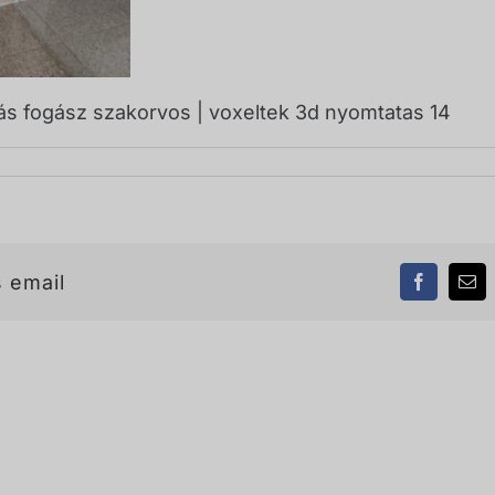
s fogász szakorvos | voxeltek 3d nyomtatas 14
 email
Facebook
Ema