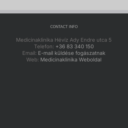
CONTACT INFO
Medicinaklinika Hévíz Ady Endre utca 5
Telefon:
+36 83 340 150
Email:
E-mail küldése fogászatnak
Web:
Medicinaklinika Weboldal