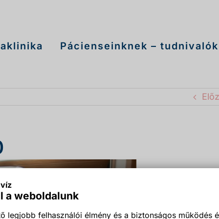
aklinika
Pácienseinknek – tudnivalók
Elő
0
víz
l a weboldalunk
ő legjobb felhasználói élmény és a biztonságos működés é