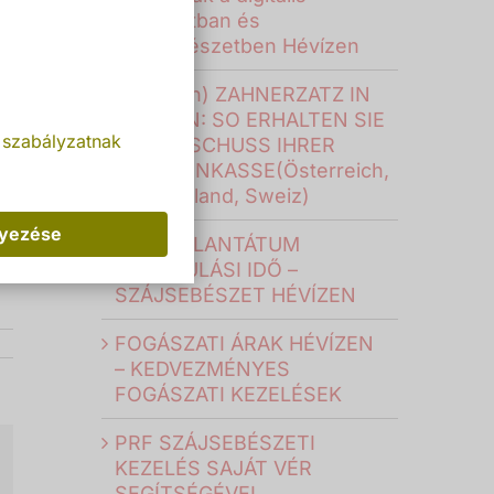
fogászatban és
szájsebészetben Hévízen
(Deutsch) ZAHNERZATZ IN
UNGARN: SO ERHALTEN SIE
 szabályzatnak
DEN ZUSCHUSS IHRER
KRANKENKASSE(Österreich,
Deutschland, Sweiz)
lyezése
FOGIMPLANTÁTUM
GYÓGYULÁSI IDŐ –
SZÁJSEBÉSZET HÉVÍZEN
FOGÁSZATI ÁRAK HÉVÍZEN
– KEDVEZMÉNYES
FOGÁSZATI KEZELÉSEK
PRF SZÁJSEBÉSZETI
KEZELÉS SAJÁT VÉR
il:
SEGÍTSÉGÉVEL