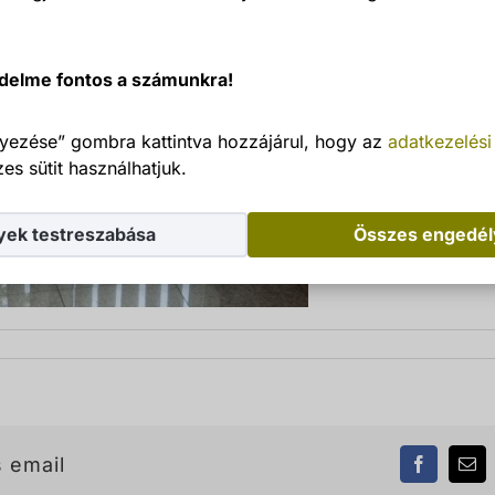
delme fontos a számunkra!
yezése” gombra kattintva hozzájárul, hogy az
adatkezelési
es sütit használhatjuk.
yek testreszabása
Összes engedé
 email
Facebook
Ema