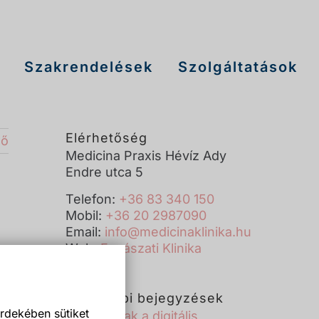
Szakrendelések
Szolgáltatások
Elérhetőség
ző
Medicina Praxis Hévíz Ady
Endre utca 5
Telefon:
+36 83 340 150
Mobil:
+36 20 2987090
Email:
info@medicinaklinika.hu
Web:
Fogászati Klinika
Legutóbbi bejegyzések
rdekében sütiket
Új korszak a digitális