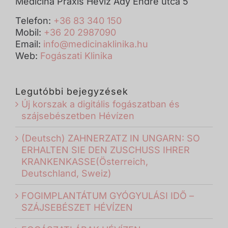
Medicina Praxis Hévíz Ady Endre utca 5
Telefon:
+36 83 340 150
Mobil:
+36 20 2987090
Email:
info@medicinaklinika.hu
Web:
Fogászati Klinika
Legutóbbi bejegyzések
Új korszak a digitális fogászatban és
szájsebészetben Hévízen
(Deutsch) ZAHNERZATZ IN UNGARN: SO
ERHALTEN SIE DEN ZUSCHUSS IHRER
KRANKENKASSE(Österreich,
Deutschland, Sweiz)
FOGIMPLANTÁTUM GYÓGYULÁSI IDŐ –
SZÁJSEBÉSZET HÉVÍZEN