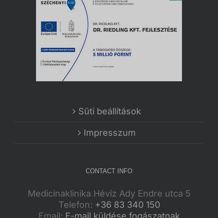
Süti beállítások
Impresszum
CONTACT INFO
Medicinaklinika Hévíz Ady Endre utca 5
Telefon:
+36 83 340 150
Email:
E-mail küldése fogászatnak