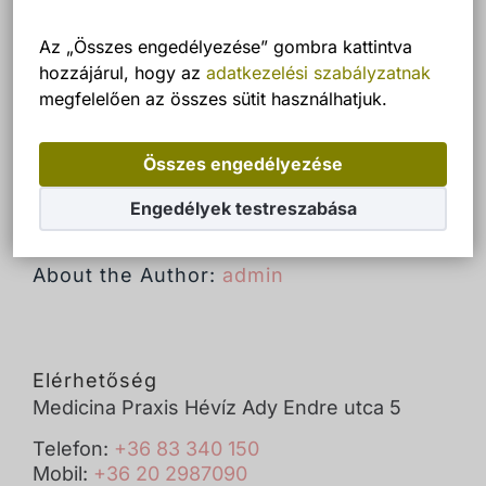
admin
által
Az „Összes engedélyezése” gombra kattintva
hozzájárul, hogy az
adatkezelési szabályzatnak
megfelelően az összes sütit használhatjuk.
Bejegyzés megosztása facebook és
email
Összes engedélyezése
Facebook
Email:
Engedélyek testreszabása
About the Author:
admin
Elérhetőség
Medicina Praxis Hévíz Ady Endre utca 5
Telefon:
+36 83 340 150
Mobil:
+36 20 2987090