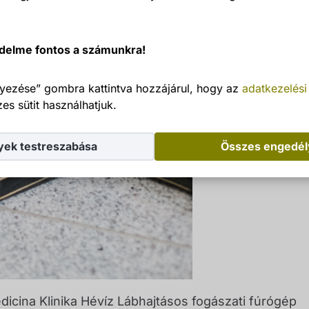
delme fontos a számunkra!
yezése” gombra kattintva hozzájárul, hogy az
adatkezelési
es sütit használhatjuk.
yek testreszabása
Összes engedé
icina Klinika Hévíz Lábhajtásos fogászati fúrógép