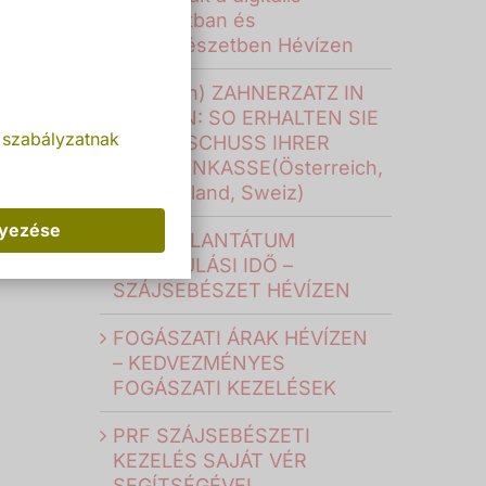
fogászatban és
szájsebészetben Hévízen
(Deutsch) ZAHNERZATZ IN
UNGARN: SO ERHALTEN SIE
 szabályzatnak
DEN ZUSCHUSS IHRER
KRANKENKASSE(Österreich,
Deutschland, Sweiz)
lyezése
FOGIMPLANTÁTUM
GYÓGYULÁSI IDŐ –
SZÁJSEBÉSZET HÉVÍZEN
FOGÁSZATI ÁRAK HÉVÍZEN
– KEDVEZMÉNYES
FOGÁSZATI KEZELÉSEK
PRF SZÁJSEBÉSZETI
KEZELÉS SAJÁT VÉR
SEGÍTSÉGÉVEL