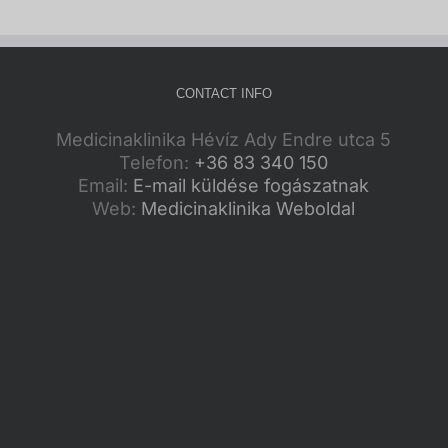
CONTACT INFO
Medicinaklinika Hévíz Ady Endre utca 5
Telefon:
+36 83 340 150
Email:
E-mail küldése fogászatnak
Web:
Medicinaklinika Weboldal