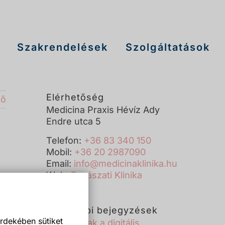
Szakrendelések
Szolgáltatások
Elérhetőség
ző
Medicina Praxis Hévíz Ady
Endre utca 5
Telefon:
+36 83 340 150
Mobil:
+36 20 2987090
Email:
info@medicinaklinika.hu
Web:
Fogászati Klinika
Legutóbbi bejegyzések
rdekében sütiket
Új korszak a digitális