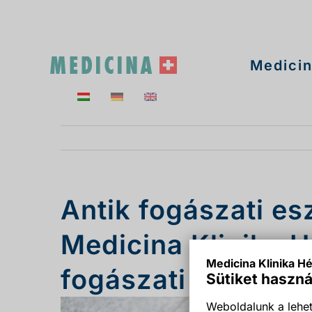
Kihagyás
Medicin
Antik fogászati e
Medicina Klinika H
Medicina Klinika Hé
fogászati fúrógép.
Sütiket haszná
Weboldalunk a lehet