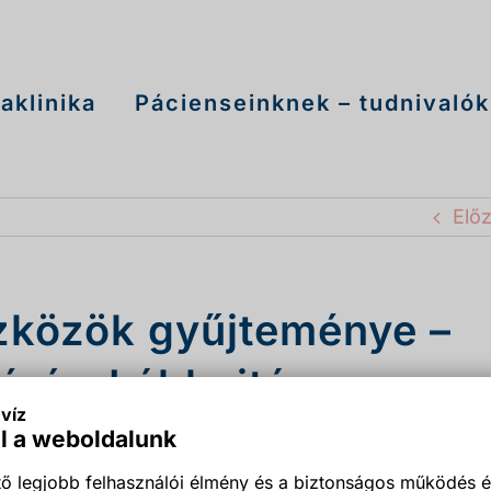
aklinika
Pácienseinknek – tudnivalók
Elő
szközök gyűjteménye –
évíz. Lábhajtásos
víz
l a weboldalunk
ő legjobb felhasználói élmény és a biztonságos működés é