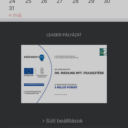
24
25
26
27
28
29
30
31
« máj
LEADER PÁLYÁZAT
Süti beállítások