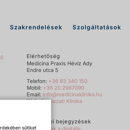
Szakrendelések
Szolgáltatások
Elérhetőség
ző
Medicina Praxis Hévíz Ady
Endre utca 5
Telefon:
+36 83 340 150
Mobil:
+36 20 2987090
Email:
info@medicinaklinika.hu
Web:
Fogászati Klinika
Legutóbbi bejegyzések
rdekében sütiket
Új korszak a digitális