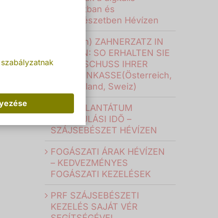
fogászatban és
szájsebészetben Hévízen
(Deutsch) ZAHNERZATZ IN
UNGARN: SO ERHALTEN SIE
 szabályzatnak
DEN ZUSCHUSS IHRER
KRANKENKASSE(Österreich,
Deutschland, Sweiz)
lyezése
FOGIMPLANTÁTUM
GYÓGYULÁSI IDŐ –
SZÁJSEBÉSZET HÉVÍZEN
FOGÁSZATI ÁRAK HÉVÍZEN
– KEDVEZMÉNYES
FOGÁSZATI KEZELÉSEK
PRF SZÁJSEBÉSZETI
KEZELÉS SAJÁT VÉR
SEGÍTSÉGÉVEL