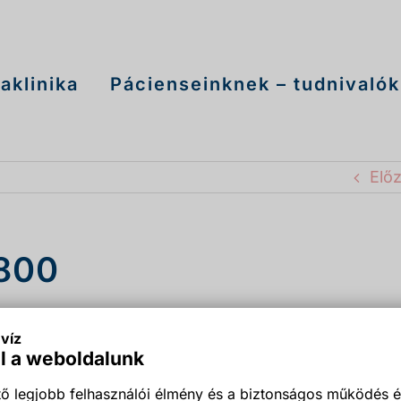
aklinika
Pácienseinknek – tudnivalók
Elő
1800
víz
l a weboldalunk
ő legjobb felhasználói élmény és a biztonságos működés é