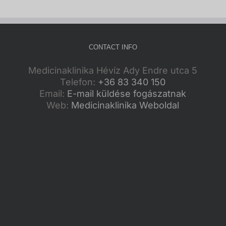
CONTACT INFO
Medicinaklinika Hévíz Ady Endre utca 5
Telefon:
+36 83 340 150
Email:
E-mail küldése fogászatnak
Web:
Medicinaklinika Weboldal