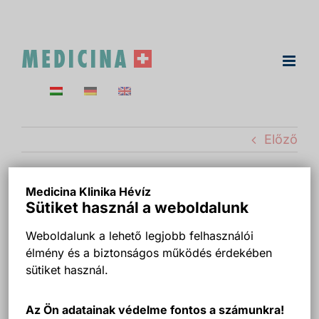
Kihagyás
Előző
Medicina Klinika Hévíz
Medicina Klinika Hévíz
Sütiket használ a weboldalunk
Ady utca 5 az épület
Weboldalunk a lehető legjobb felhasználói
élmény és a biztonságos működés érdekében
udvari homlokzata.
sütiket használ.
Az Ön adatainak védelme fontos a számunkra!