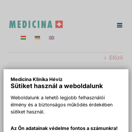
Kihagyás
Előző
Medicina Klinika Hévíz
Dr. Riedling Zsolt
Sütiket használ a weboldalunk
fogszakorvos –
Weboldalunk a lehető legjobb felhasználói
élmény és a biztonságos működés érdekében
Medicina Klinika Hévíz
sütiket használ.
Ady Endre utca 5
Az Ön adatainak védelme fontos a számunkra!