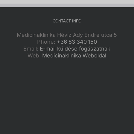
CONTACT INFO
Medicinaklinika Hévíz Ady Endre utca 5
Phone:
+36 83 340 150
Email:
E-mail küldése fogászatnak
Web:
Medicinaklinika Weboldal