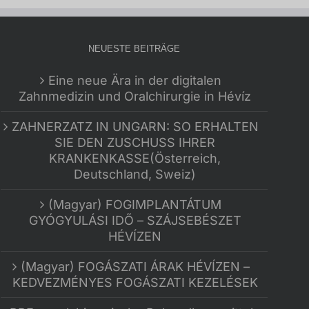
NEUESTE BEITRÄGE
Eine neue Ära in der digitalen
Zahnmedizin und Oralchirurgie in Hévíz
ZAHNERZATZ IN UNGARN: SO ERHALTEN
SIE DEN ZUSCHUSS IHRER
KRANKENKASSE(Österreich,
Deutschland, Sweiz)
(Magyar) FOGIMPLANTÁTUM
GYÓGYULÁSI IDŐ – SZÁJSEBÉSZET
HÉVÍZEN
(Magyar) FOGÁSZATI ÁRAK HÉVÍZEN –
KEDVEZMÉNYES FOGÁSZATI KEZELÉSEK