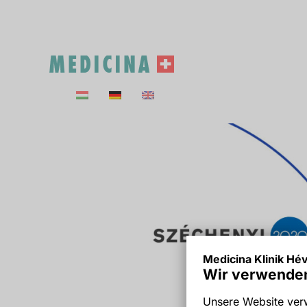
Skip
to
content
Medicina Klinik Hév
Wir verwenden
Unsere Website verw