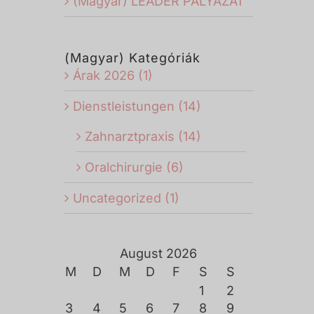
(Magyar) LEADER PÁLYÁZAT
(Magyar) Kategóriák
Árak 2026 (1)
Dienstleistungen (14)
Zahnarztpraxis (14)
Oralchirurgie (6)
Uncategorized (1)
August 2026
M
D
M
D
F
S
S
1
2
3
4
5
6
7
8
9