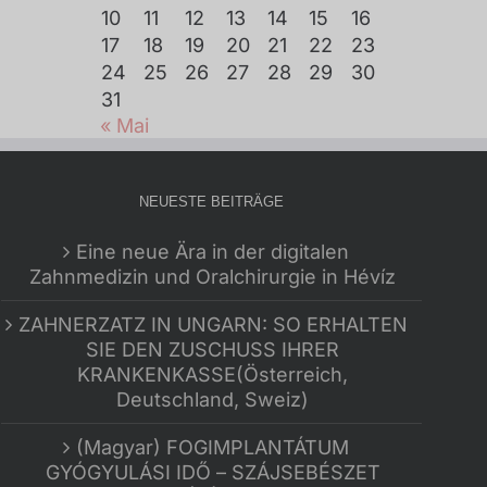
10
11
12
13
14
15
16
17
18
19
20
21
22
23
24
25
26
27
28
29
30
31
« Mai
NEUESTE BEITRÄGE
Eine neue Ära in der digitalen
Zahnmedizin und Oralchirurgie in Hévíz
ZAHNERZATZ IN UNGARN: SO ERHALTEN
SIE DEN ZUSCHUSS IHRER
KRANKENKASSE(Österreich,
Deutschland, Sweiz)
(Magyar) FOGIMPLANTÁTUM
GYÓGYULÁSI IDŐ – SZÁJSEBÉSZET