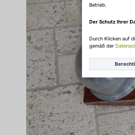
Betrieb.
Der Schutz Ihrer Da
Durch Klicken auf d
gemäß der
Datensc
Berecht