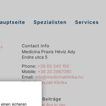
auptseite
Spezialisten
Services
Contact Info
us
Medicina Praxis Hévíz Ady
Endre utca 5
Phone:
+36 83 340 150
Mobile:
+36 20 2987090
Email:
info@medicinaklinika.hu
Web:
Fogászati Klinika
Neueste Beiträge
 einen sicheren
Eine neue Ära in der