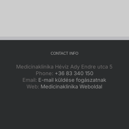
CONTACT INFO
Medicinaklinika Hévíz Ady Endre utca 5
Phone:
+36 83 340 150
Email:
E-mail küldése fogászatnak
Web:
Medicinaklinika Weboldal