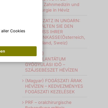
digitalen Zahnmedizin und
Oralchirurgie in Hévíz
ZAHNERZATZ IN UNGARN:
SO ERHALTEN SIE DEN
 aller Cookies
ZUSCHUSS IHRER
KRANKENKASSE(Österreich,
Deutschland, Sweiz)
ben
(Magyar)
FOGIMPLANTÁTUM
GYÓGYULÁSI IDŐ –
SZÁJSEBÉSZET HÉVÍZEN
(Magyar) FOGÁSZATI ÁRAK
HÉVÍZEN – KEDVEZMÉNYES
FOGÁSZATI KEZELÉSEK
PRF – oralchirurgische
Behandlung mittels