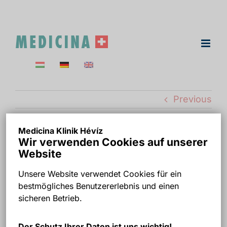
Skip
to
content
Previous
Medicina Klinik Hévíz
Wir verwenden Cookies auf unserer
RECO DENTAL
Website
WIESBADEN
Unsere Website verwendet Cookies für ein
bestmögliches Benutzererlebnis und einen
fogtechnikai
sicheren Betrieb.
fujtató-20
Der Schutz Ihrer Daten ist uns wichtig!