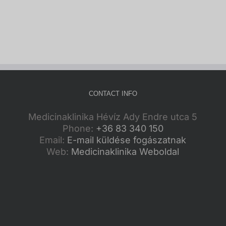
CONTACT INFO
Medicinaklinika Hévíz Ady Endre utca 5
Phone:
+36 83 340 150
Email:
E-mail küldése fogászatnak
Web:
Medicinaklinika Weboldal