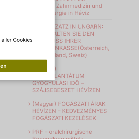
digitalen Zahnmedizin und
Oralchirurgie in Hévíz
ZAHNERZATZ IN UNGARN:
SO ERHALTEN SIE DEN
 aller Cookies
ZUSCHUSS IHRER
KRANKENKASSE(Österreich,
Deutschland, Sweiz)
ben
(Magyar)
FOGIMPLANTÁTUM
GYÓGYULÁSI IDŐ –
SZÁJSEBÉSZET HÉVÍZEN
(Magyar) FOGÁSZATI ÁRAK
HÉVÍZEN – KEDVEZMÉNYES
FOGÁSZATI KEZELÉSEK
PRF – oralchirurgische
Behandlung mittels