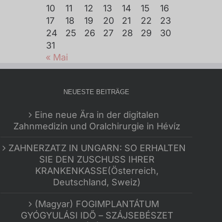
10
11
12
13
14
15
16
17
18
19
20
21
22
23
24
25
26
27
28
29
30
31
« Mai
NEUESTE BEITRÄGE
Eine neue Ära in der digitalen
Zahnmedizin und Oralchirurgie in Hévíz
ZAHNERZATZ IN UNGARN: SO ERHALTEN
SIE DEN ZUSCHUSS IHRER
KRANKENKASSE(Österreich,
Deutschland, Sweiz)
(Magyar) FOGIMPLANTÁTUM
GYÓGYULÁSI IDŐ – SZÁJSEBÉSZET