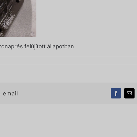
naprés felújított állapotban
 email
Facebook
Ema