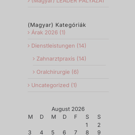
(Magyar) LEADER PÁLYÁZAT
(Magyar) Kategóriák
Árak 2026 (1)
Dienstleistungen (14)
Zahnarztpraxis (14)
Oralchirurgie (6)
Uncategorized (1)
August 2026
M
D
M
D
F
S
S
1
2
3
4
5
6
7
8
9