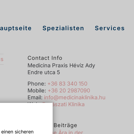
auptseite
Spezialisten
Services
Contact Info
us
Medicina Praxis Hévíz Ady
Endre utca 5
Phone:
+36 83 340 150
Mobile:
+36 20 2987090
Email:
info@medicinaklinika.hu
Web:
Fogászati Klinika
Neueste Beiträge
 einen sicheren
Eine neue Ära in der