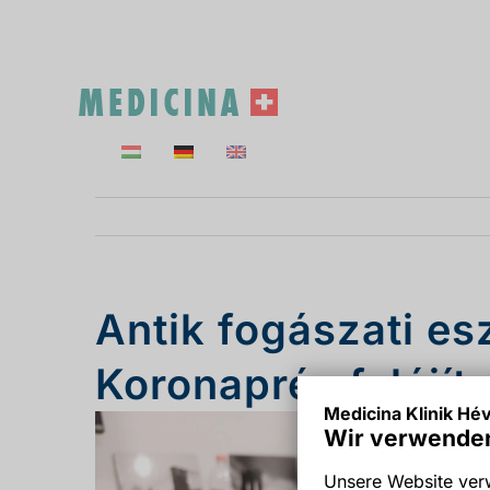
Skip
to
content
Antik fogászati e
Koronaprés felújíto
Medicina Klinik Hév
Wir verwenden
Unsere Website verw