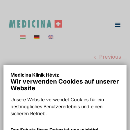
Skip
to
content
Previous
Medicina Klinik Hévíz
Wir verwenden Cookies auf unserer
Medicina Klinika Hévíz
Website
Ady utca 5 – Épület
Unsere Website verwendet Cookies für ein
bestmögliches Benutzererlebnis und einen
metszet – tetőtér
sicheren Betrieb.
fizioterápia.
Der Schutz Ihrer Daten ist uns wichtig!