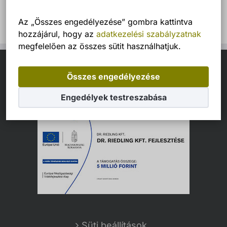
Az „Összes engedélyezése” gombra kattintva
hozzájárul, hogy az
adatkezelési szabályzatnak
megfelelően az összes sütit használhatjuk.
LEADER PÁLYÁZAT
Összes engedélyezése
Engedélyek testreszabása
Süti beállítások