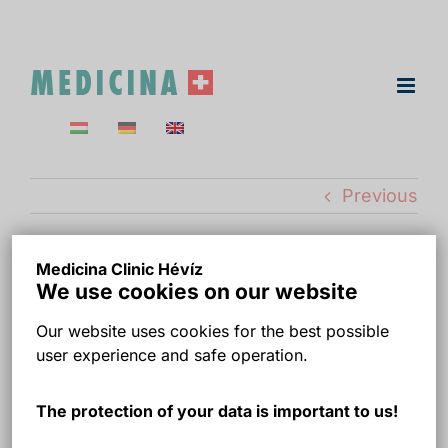
Skip
to
content
Previous
Medicina Clinic Hévíz
Bérbe vehető műtő
We use cookies on our website
egynapos sebészeti
Our website uses cookies for the best possible
user experience and safe operation.
beavatkozásokra –
The protection of your data is important to us!
Medicina Klinika Hévíz