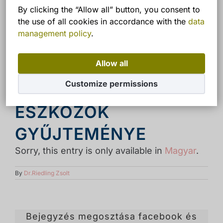
By clicking the “Allow all” button, you consent to
the use of all cookies in accordance with the
data
management policy
.
(Magyar) RÉGI
Allow all
Customize permissions
FOGÁSZATI
ESZKÖZÖK
GYŰJTEMÉNYE
Sorry, this entry is only available in
Magyar
.
By
Dr.Riedling Zsolt
Bejegyzés megosztása facebook és