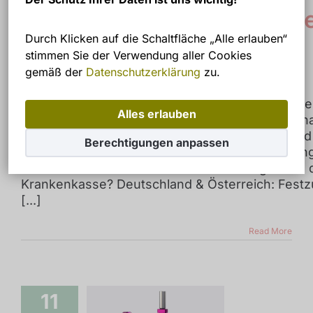
KRANKENKASSE(Österre
Durch Klicken auf die Schaltfläche „Alle erlauben“
Deutschland, Sweiz)
stimmen Sie der Verwendung aller Cookies
gemäß der
Datenschutzerklärung
zu.
By
Dr.Riedling Zsolt
Immer mehr Patienten aus Deutschland, Österre
Alles erlauben
der Schweiz entscheiden sich für eine Zahnbeh
- Zahnerzatzverfahren in Hévíz. Der Hauptgrun
Berechtigungen anpassen
der hohen Qualität: erhebliche Kosteneinsparun
Doch wie funktioniert die Rückerstattung durch 
Krankenkasse? Deutschland & Österreich: Fest
[...]
Read More
11