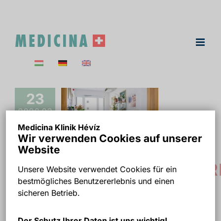
Skip
to
content
23
2026.03
Medicina Klinik Hévíz
Wir verwenden Cookies auf unserer
Website
ZAHNERZATZ IN UNGAR
Unsere Website verwendet Cookies für ein
bestmögliches Benutzererlebnis und einen
SO ERHALTEN SIE DEN
sicheren Betrieb.
ZUSCHUSS IHRER
Der Schutz Ihrer Daten ist uns wichtig!