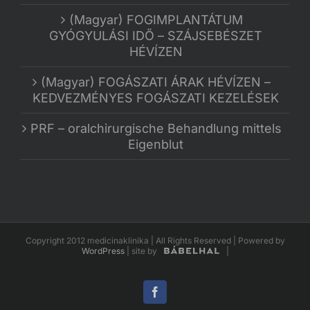
(Magyar) FOGIMPLANTÁTUM
GYÓGYULÁSI IDŐ – SZÁJSEBÉSZET
HÉVÍZEN
(Magyar) FOGÁSZATI ÁRAK HÉVÍZEN –
KEDVEZMÉNYES FOGÁSZATI KEZELÉSEK
PRF – oralchirurgische Behandlung mittels
Eigenblut
Copyright 2012 medicinaklinika | All Rights Reserved | Powered by
WordPress
|
site by
|
Facebook